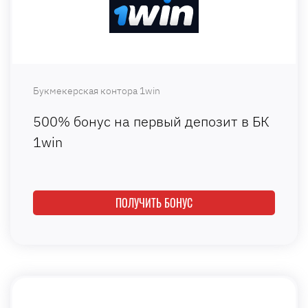
Букмекерская контора 1win
500% бонус на первый депозит в БК
1win
ПОЛУЧИТЬ БОНУС