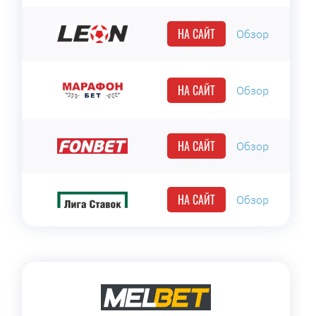
НА САЙТ
Обзор
НА САЙТ
Обзор
НА САЙТ
Обзор
НА САЙТ
Обзор