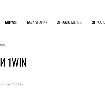
БОНУСЫ
БАЗА ЗНАНИЙ
ЗЕРКАЛО МЕЛБЕТ
ЗЕРКАЛ
win
И 1WIN
сегодня: 05.08.26