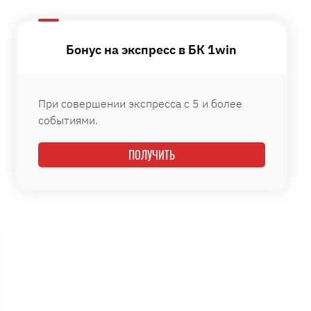
Бонус на экспресс в БК 1win
При совершении экспресса с 5 и более
событиями.
ПОЛУЧИТЬ