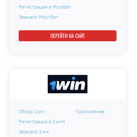
Регистрация в Mostbet
Зеркало Мостбет
ПЕРЕЙТИ НА САЙТ
Обзор 1win
Приложение
Регистрация в 1wint
Зеркало 1win