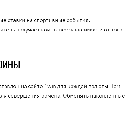
ые ставки на спортивные события.
ватель получает
коины
все зависимости от того,
ОИНЫ
ставлен на сайте 1win для каждой валюты. Там
ля совершения обмена. Обменять накопленные