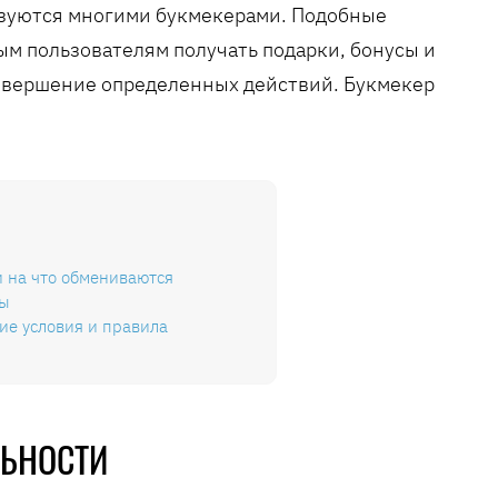
ьзуются многими букмекерами. Подобные
м пользователям получать подарки, бонусы и
овершение определенных действий. Букмекер
и на что обмениваются
ы
ие условия и правила
ЛЬНОСТИ