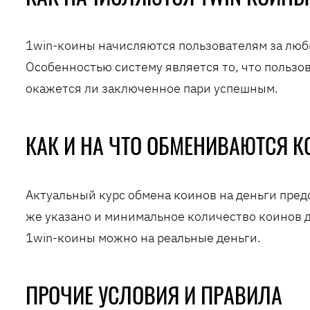
1win-
коины
начисляются пользователям за люб
Особенностью систему является то, что пользо
окажется ли заключенное пари успешным.
КАК И НА ЧТО ОБМЕНИВАЮТСЯ
К
Актуальный курс обмена
коинов
на деньги пред
же указано и минимальное количество
коинов
д
1win-
коины
можно на реальные деньги.
ПРОЧИЕ УСЛОВИЯ И ПРАВИЛА