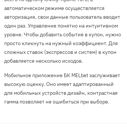
автоматическом режиме осуществляется
авторизация, свои данные пользователь вводит
один раз. Управление понятно на интуитивном
уровне. Чтобы добавить событие в купон, нужно
просто кликнуть на нужный коэффициент. Для
сложных ставок (экспрессов и систем) в купон
добавляется несколько исходов.
Мобильное приложение БК MELbet заслуживает
высокую оценку. Оно имеет адаптированный
для мобильных устройств дизайн, контрастная
гамма позволяет не ошибиться при выборе.