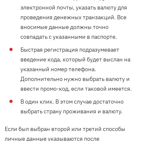
электронной почты, указать валюту для
проведения денежных транзакций. Все
вносимые данные должны точно
совпадать с указанными в паспорте.
Быстрая регистрация подразумевает
введение кода, который будет выслан на
указанный номер телефона.
Дополнительно нужно выбрать валюту и
ввести промо-код, если таковой имеется.
В один клик. В этом случае достаточно
выбрать страну проживания и валюту.
Если был выбран второй или третий способы
личные данные указываются после