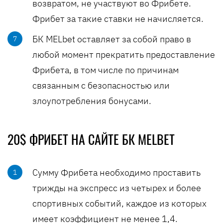
возвратом, не участвуют во Фрибете.
Фрибет за такие ставки не начисляется.
БК MELbet оставляет за собой право в
любой момент прекратить предоставление
Фрибета, в том числе по причинам
связанным с безопасностью или
злоупотребления бонусами.
20$ ФРИБЕТ НА САЙТЕ БК MELBET
Сумму Фрибета необходимо проставить
трижды на экспресс из четырех и более
спортивных событий, каждое из которых
имеет коэффициент не менее 1,4.