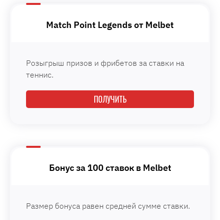
Match Point Legends от Melbet
Розыгрыш призов и фрибетов за ставки на
теннис.
ПОЛУЧИТЬ
Бонус за 100 ставок в Melbet
Размер бонуса равен средней сумме ставки.