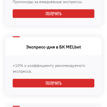
Промокоды за ежедневные экспрессы.
ПОЛУЧИТЬ
Экспресс-дня в БК MELbet
+10% к коэффициенту рекомендуемого
экспресса.
ПОЛУЧИТЬ