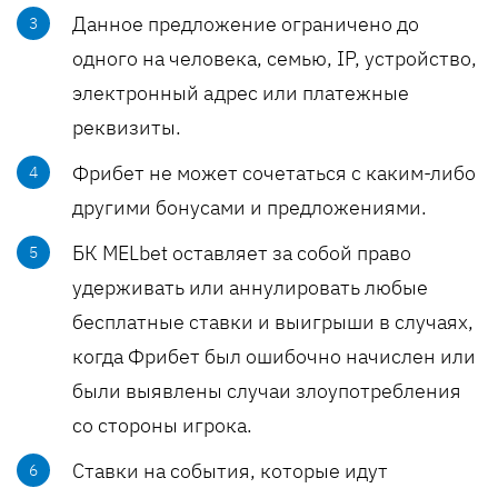
Данное предложение ограничено до
одного на человека, семью, IP, устройство,
электронный адрес или платежные
реквизиты.
Фрибет не может сочетаться с каким-либо
другими бонусами и предложениями.
БК MELbet оставляет за собой право
удерживать или аннулировать любые
бесплатные ставки и выигрыши в случаях,
когда Фрибет был ошибочно начислен или
были выявлены случаи злоупотребления
со стороны игрока.
Ставки на события, которые идут