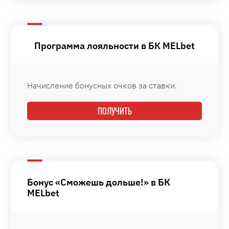
Программа лояльности в БК MELbet
Начисление бонусных очков за ставки.
ПОЛУЧИТЬ
Бонус «Сможешь дольше!» в БК
MELbet