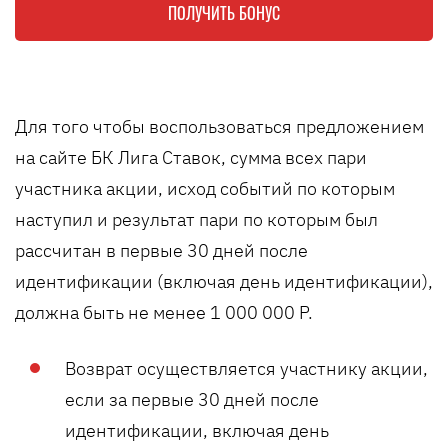
ПОЛУЧИТЬ БОНУС
Для того чтобы воспользоваться предложением
на сайте БК Лига Ставок, сумма всех пари
участника акции, исход событий по которым
наступил и результат пари по которым был
рассчитан в первые 30 дней после
идентификации (включая день идентификации),
должна быть не менее 1 000 000 Р.
Возврат осуществляется участнику акции,
если за первые 30 дней после
идентификации, включая день