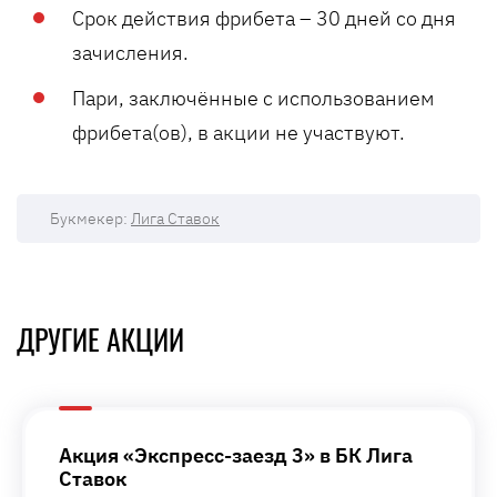
Срок действия фрибета – 30 дней со дня
зачисления.
Пари, заключённые с использованием
фрибета(ов), в акции не участвуют.
Букмекер:
Лига Ставок
ДРУГИЕ АКЦИИ
Акция «Экспресс-заезд 3» в БК Лига
Ставок