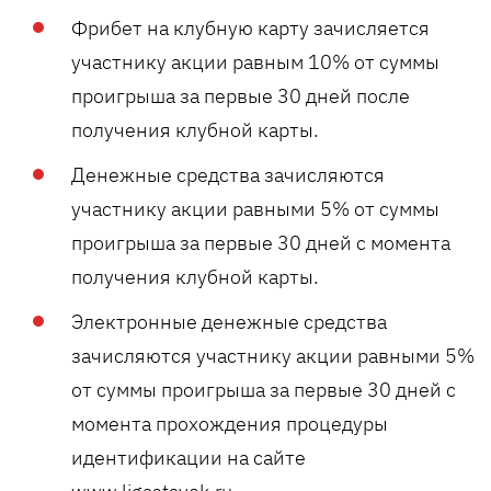
Фрибет на клубную карту зачисляется
участнику акции равным 10% от суммы
проигрыша за первые 30 дней после
получения клубной карты.
Денежные средства зачисляются
участнику акции равными 5% от суммы
проигрыша за первые 30 дней с момента
получения клубной карты.
Электронные денежные средства
зачисляются участнику акции равными 5%
от суммы проигрыша за первые 30 дней с
момента прохождения процедуры
идентификации на сайте