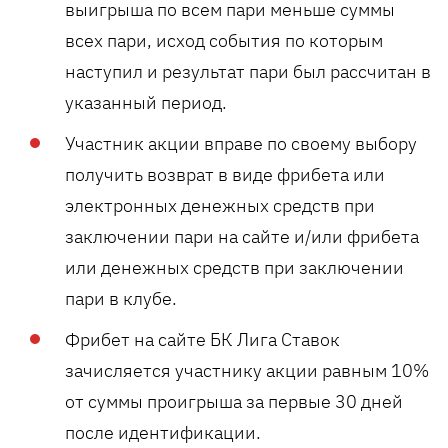
выигрыша по всем пари меньше суммы
всех пари, исход события по которым
наступил и результат пари был рассчитан в
указанный период.
Участник акции вправе по своему выбору
получить возврат в виде фрибета или
электронных денежных средств при
заключении пари на сайте и/или фрибета
или денежных средств при заключении
пари в клубе.
Фрибет на сайте БК Лига Ставок
зачисляется участнику акции равным 10%
от суммы проигрыша за первые 30 дней
после идентификации.