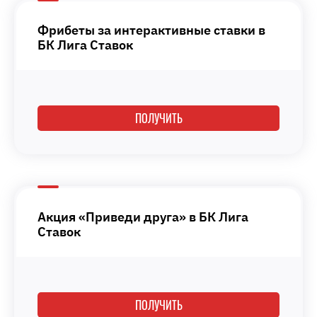
Фрибеты за интерактивные ставки в
БК Лига Ставок
ПОЛУЧИТЬ
Акция «Приведи друга» в БК Лига
Ставок
ПОЛУЧИТЬ