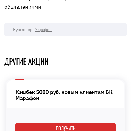
объявлениями.
Букмекер:
Марафон
ДРУГИЕ АКЦИИ
Кэшбек 5000 руб. новым клиентам БК
Марафон
ПОЛУЧИТЬ