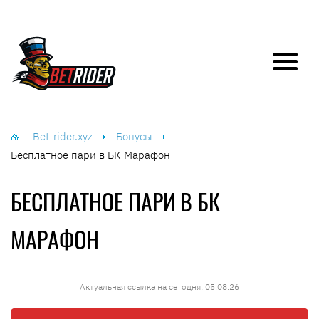
Bet-rider.xyz
Бонусы
Бесплатное пари в БК Марафон
БЕСПЛАТНОЕ ПАРИ В БК
МАРАФОН
Актуальная ссылка на сегодня: 05.08.26