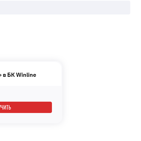
 в БК Winline
УЧИТЬ