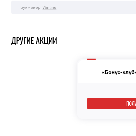
Букмекер:
Winline
ДРУГИЕ АКЦИИ
«Бонус-клуб»
ПОЛ