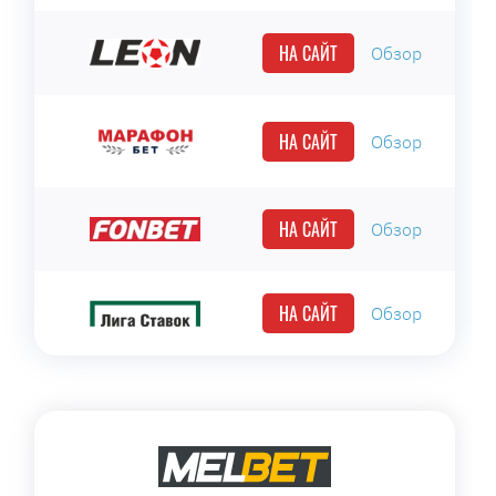
НА САЙТ
Обзор
НА САЙТ
Обзор
НА САЙТ
Обзор
НА САЙТ
Обзор