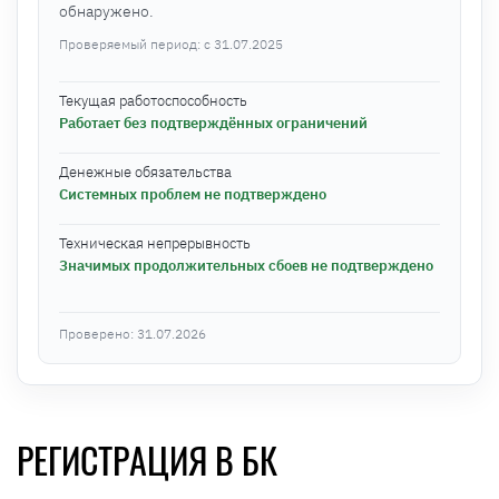
обнаружено.
Проверяемый период: с 31.07.2025
Текущая работоспособность
Работает без подтверждённых ограничений
Денежные обязательства
Системных проблем не подтверждено
Техническая непрерывность
Значимых продолжительных сбоев не подтверждено
Проверено: 31.07.2026
РЕГИСТРАЦИЯ В БК