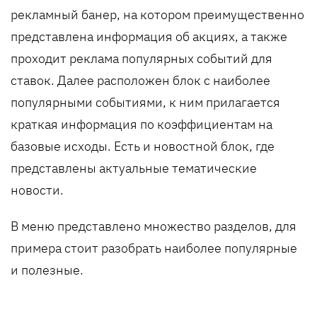
рекламный банер, на котором преимущественно
представлена информация об акциях, а также
проходит реклама популярных событий для
ставок. Далее расположен блок с наиболее
популярными событиями, к ним прилагается
краткая информация по коэффициентам на
базовые исходы. Есть и новостной блок, где
представлены актуальные тематические
новости.
В меню представлено множество разделов, для
примера стоит разобрать наиболее популярные
и полезные.