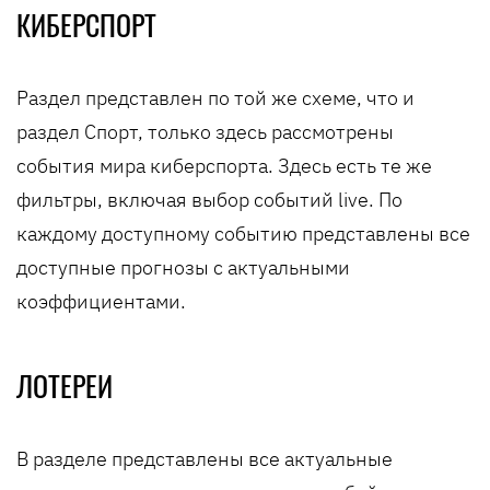
КИБЕРСПОРТ
Раздел представлен по той же схеме, что и
раздел Спорт, только здесь рассмотрены
события мира киберспорта. Здесь есть те же
фильтры, включая выбор событий live. По
каждому доступному событию представлены все
доступные прогнозы с актуальными
коэффициентами.
ЛОТЕРЕИ
В разделе представлены все актуальные