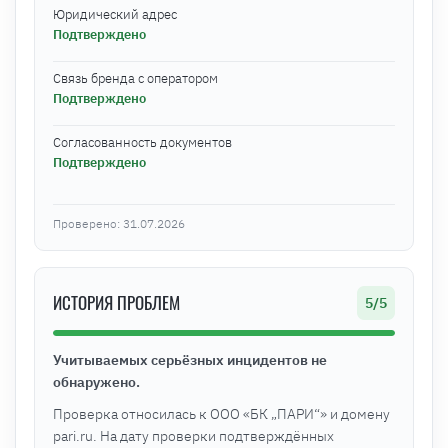
Юридический адрес
Подтверждено
Связь бренда с оператором
Подтверждено
Согласованность документов
Подтверждено
Проверено: 31.07.2026
ИСТОРИЯ ПРОБЛЕМ
5/5
Учитываемых серьёзных инцидентов не
обнаружено.
Проверка относилась к ООО «БК „ПАРИ“» и домену
pari.ru. На дату проверки подтверждённых