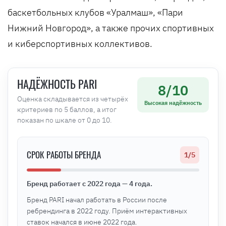
баскетбольных клубов «Уралмаш», «Пари
Нижний Новгород», а также прочих спортивных
и киберспортивных коллективов.
НАДЁЖНОСТЬ PARI
8/10
Оценка складывается из четырёх
Высокая надёжность
критериев по 5 баллов, а итог
показан по шкале от 0 до 10.
СРОК РАБОТЫ БРЕНДА
1/5
Бренд работает с 2022 года — 4 года.
Бренд PARI начал работать в России после
ребрендинга в 2022 году. Приём интерактивных
ставок начался в июне 2022 года.