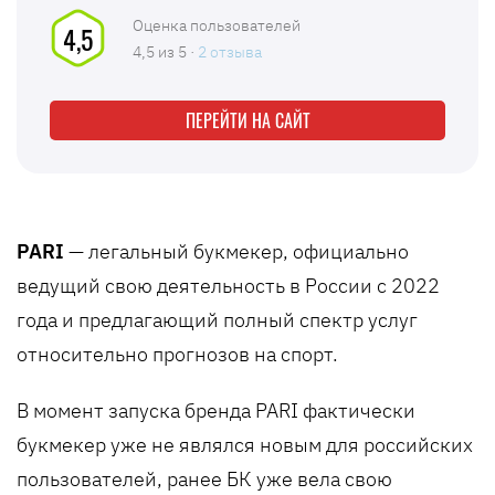
Оценка пользователей
4,5
4,5 из 5 ·
2 отзыва
ПЕРЕЙТИ НА САЙТ
PARI
— легальный букмекер, официально
ведущий свою деятельность в России с 2022
года и предлагающий полный спектр услуг
относительно прогнозов на спорт.
В момент запуска бренда PARI фактически
букмекер уже не являлся новым для российских
пользователей, ранее БК уже вела свою