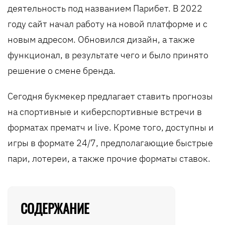
деятельность под названием Парибет. В 2022
году сайт начал работу на новой платформе и c
новым адресом. Обновился дизайн, а также
функционал, в результате чего и было принято
решение о смене бренда.
Сегодня букмекер предлагает ставить прогнозы
на спортивные и киберспортивные встречи в
форматах прематч и live. Кроме того, доступны и
игры в формате 24/7, предполагающие быстрые
пари, лотереи, а также прочие форматы ставок.
СОДЕРЖАНИЕ