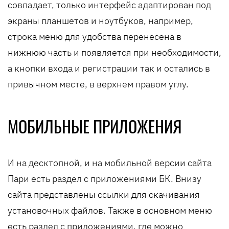
совпадает, только интерфейс адаптирован под
экраны планшетов и ноутбуков, например,
строка меню для удобства перенесена в
нижнюю часть и появляется при необходимости,
а кнопки входа и регистрации так и остались в
привычном месте, в верхнем правом углу.
МОБИЛЬНЫЕ ПРИЛОЖЕНИЯ
И на десктопной, и на мобильной версии сайта
Пари есть раздел с приложениями БК. Внизу
сайта представлены ссылки для скачивания
установочных файлов. Также в основном меню
есть раздел с приложениями, где можно