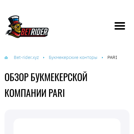
Bet-rider.xyz
Букмекерские конторы
PARI
ОБЗОР БУКМЕКЕРСКОЙ
КОМПАНИИ PARI