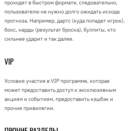
проходят в быстром формате, следовательно,
пользователю не нужно долго ожидать исхода
прогноза. Например, дартс (куда попадет игрок),
бокс, нарды (результат броска), буллиты, кто
сильнее ударит и так далее.
VIP
Условия участия в VIP программе, которая
может предоставить доступ к эксклюзивным
акциям и событиям, предоставить кэшбэк и
прочие привилегии.
ПРОЧИЕ РАЗДЕЛЫ