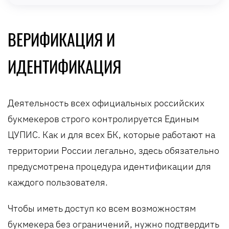
ВЕРИФИКАЦИЯ И
ИДЕНТИФИКАЦИЯ
Деятельность всех официальных российских
букмекеров строго контролируется Единым
ЦУПИС. Как и для всех БК, которые работают на
территории России легально, здесь обязательно
предусмотрена процедура идентификации для
каждого пользователя.
Чтобы иметь доступ ко всем возможностям
букмекера без ограничений, нужно подтвердить