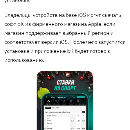
установку.
Владельцы устройств на базе iOS могут скачать
софт БК из фирменного магазина Apple, если
магазин поддерживает выбранный регион и
соответствует версия iOS. После чего запустится
установка и приложение БК будет готово к
использованию.