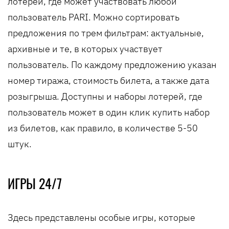
лотереи, где может участвовать любой
пользователь PARI. Можно сортировать
предложения по трем фильтрам: актуальные,
архивные и те, в которых участвует
пользователь. По каждому предложению указан
номер тиража, стоимость билета, а также дата
розыгрыша. Доступны и наборы лотерей, где
пользователь может в один клик купить набор
из билетов, как правило, в количестве 5-50
штук.
ИГРЫ 24/7
Здесь представлены особые игры, которые