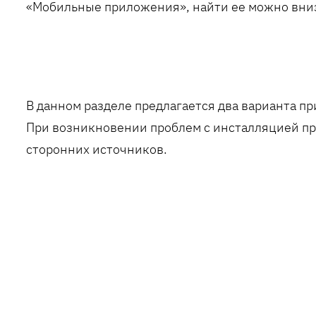
«Мобильные приложения», найти ее можно вни
В данном разделе предлагается два варианта пр
При возникновении проблем с инсталляцией при
сторонних источников.