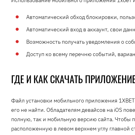
Использование мобильного приложения 1хбет 
Автоматический обход блокировки, польз
Автоматический вход в аккаунт, свои дан
Возможность получать уведомления о соб
Доступ ко всему перечню событий, вариа
ГДЕ И КАК СКАЧАТЬ ПРИЛОЖЕНИЕ
Файл установки мобильного приложения 1XBET д
его не найти. Обладателям девайсов на iOS пов
полную, так и мобильную версию сайта. Чтобы 
расположенную в левом верхнем углу главной с