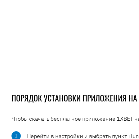
ПОРЯДОК УСТАНОВКИ ПРИЛОЖЕНИЯ НА 
Чтобы скачать бесплатное приложение 1XBET на
Перейти в настройки и выбрать пункт iTune