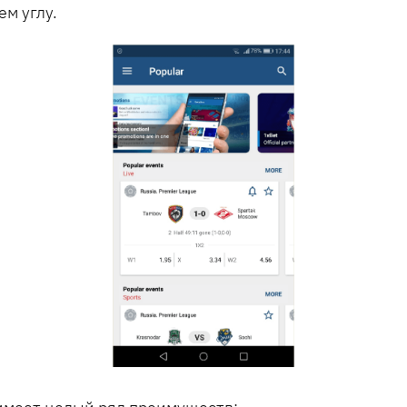
ем углу.