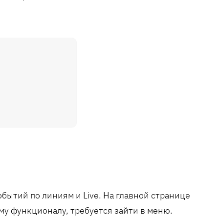
бытий по линиям и Live. На главной странице
му функционалу, требуется зайти в меню.