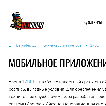
БУКМЕКЕРЫ
Bet-rider.xyz
Букмекерские конторы
1XBET
МОБИЛЬНОЕ ПРИЛОЖЕНИ
Бренд
1XBET
– наиболее известный среди онла
роспись, выгодные условия. Для обеспечения у
техническая служба букмекера разработала бе
системы Android и Айфонов (операционная сист