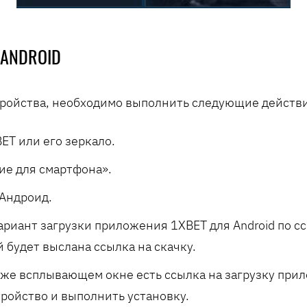
ANDROID
тройства, необходимо выполнить следующие действ
ET или его зеркало.
ие для смартфона».
Андроид.
иант загрузки приложения 1XBET для Android по ссы
 будет выслана ссылка на скачку.
м же всплывающем окне есть ссылка на загрузку прил
ройство и выполнить установку.